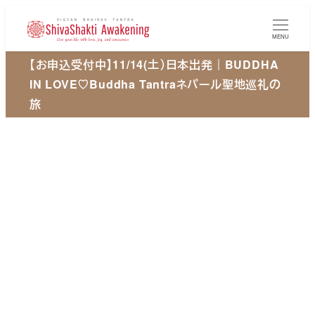
メ
イ
MENU
ン
【お申込受付中】11/14(土）日本出発｜BUDDHA
コ
IN LOVE♡Buddha Tantraネパール聖地巡礼の
ン
旅
テ
ン
ツ
へ
移
動