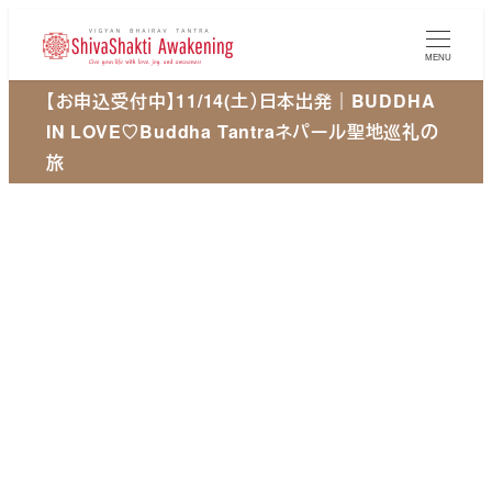
メ
イ
MENU
ン
【お申込受付中】11/14(土）日本出発｜BUDDHA
コ
IN LOVE♡Buddha Tantraネパール聖地巡礼の
ン
旅
テ
ン
ツ
へ
移
動