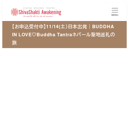
メ
イ
MENU
ン
【お申込受付中】11/14(土）日本出発｜BUDDHA
コ
IN LOVE♡Buddha Tantraネパール聖地巡礼の
ン
旅
テ
ン
ツ
へ
移
動