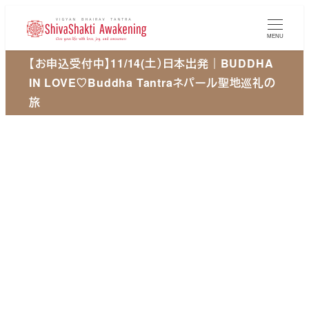
メ
イ
MENU
ン
【お申込受付中】11/14(土）日本出発｜BUDDHA
コ
IN LOVE♡Buddha Tantraネパール聖地巡礼の
ン
旅
テ
ン
ツ
へ
移
動