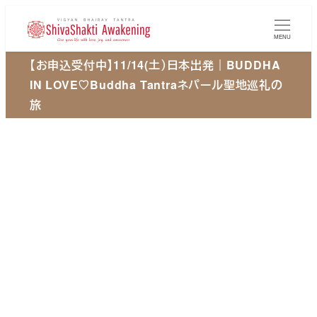
メ
イ
MENU
ン
【お申込受付中】11/14(土）日本出発｜BUDDHA
コ
IN LOVE♡Buddha Tantraネパール聖地巡礼の
ン
旅
テ
ン
ツ
へ
移
動