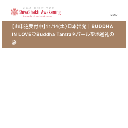
メ
イ
MENU
ン
【お申込受付中】11/14(土）日本出発｜BUDDHA
コ
IN LOVE♡Buddha Tantraネパール聖地巡礼の
ン
旅
テ
ン
ツ
へ
移
動