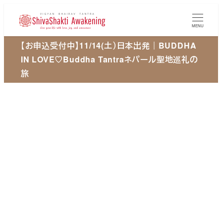
メ
イ
MENU
ン
【お申込受付中】11/14(土）日本出発｜BUDDHA
コ
IN LOVE♡Buddha Tantraネパール聖地巡礼の
ン
旅
テ
ン
ツ
へ
移
動