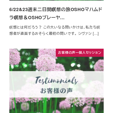
6/22&23週末二日間瞑想の旅OSHOマハムド
ラ瞑想＆OSHOプレーヤ…
瞑想とは何だろう？ この大いなる問いかけは、私たち瞑
想者が直面するおそらく最初の問いです。 シヴァシ […]
お客様の声ー個人セッション