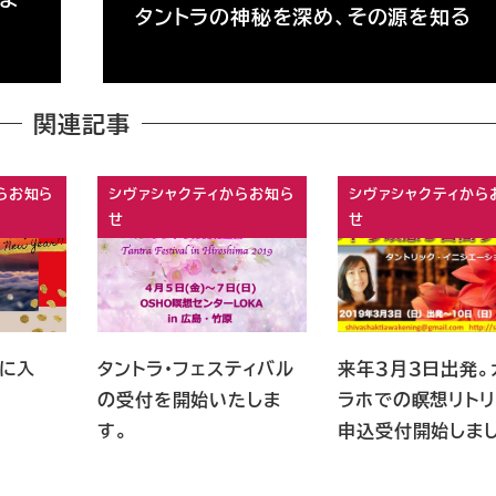
タントラの神秘を深め、その源を知る
関連記事
らお知ら
シヴァシャクティからお知ら
シヴァシャクティから
せ
せ
に入
タントラ・フェスティバル
来年３月３日出発。
の受付を開始いたしま
ラホでの瞑想リトリ
す。
申込受付開始しま