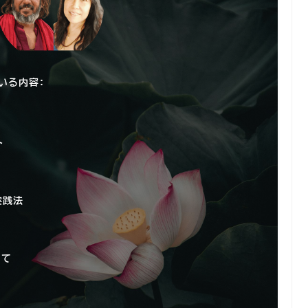
いる内容：
ト
実践法
いて