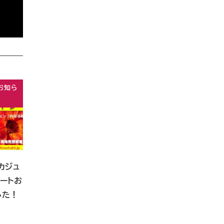
お知ら
カジュ
ートお
した！