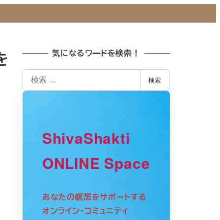
イン講座
お客様の声
ブログ
ONLINE Shop
 Classes
Voice
blog
Robes and more
気になるワードを検索！
を
検
検索
索
ShivaShakti
ONLINE Space
あなたの瞑想をサポートする
オンライン・コミュニティ