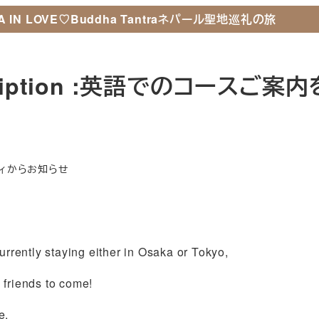
 IN LOVE♡Buddha Tantraネパール聖地巡礼の旅
ちについて
講座＆セッション
無料コンテンツ
オンラ
out us
Courses & Sessions
Mail Magazine
Online
escription :英語でのコースご案内
ティからお知らせ
urrently staying either in Osaka or Tokyo,
 friends to come!
e.