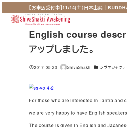
メ
【お申込受付中】11/14(土）日本出発｜BUDDHA
イ
ホーム
私た
ン
Home
Ab
コ
English course d
ン
テ
アップしました。
ン
ツ
カテゴリー
2017-05-23
ShivaShakti
シヴァシャク
へ
投稿日
著
移
者
動
For those who are interested in Tantra and c
we are very happy to have English speakers
The course is given in English and Japanes