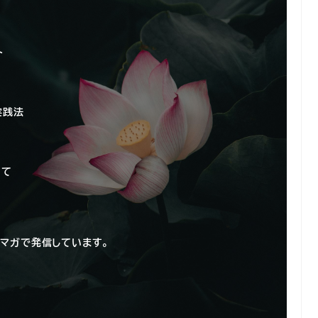
ト
実践法
いて
マガで発信しています。