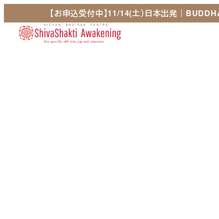
メ
【お申込受付中】11/14(土）日本出発｜BUDDHA
イ
ホーム
私た
ン
Home
Ab
コ
ン
テ
ン
ツ
へ
移
動