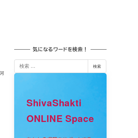
気になるワードを検索！
検
検索
索
ス河
ShivaShakti
ONLINE Space