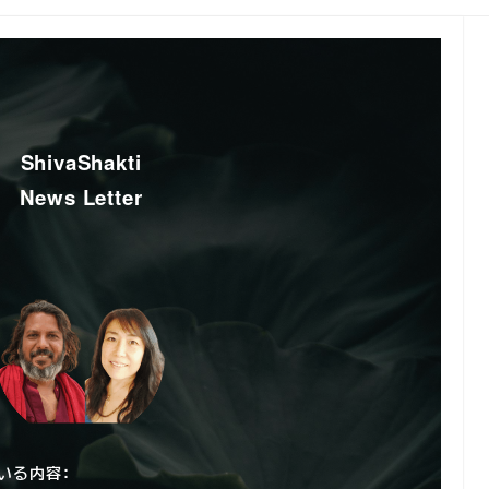
ShivaShakti
News Letter
いる内容：