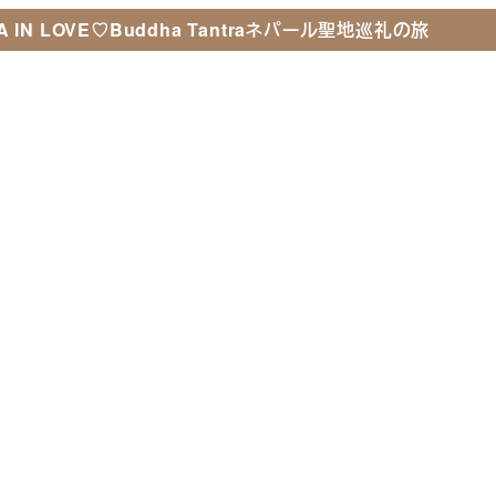
 IN LOVE♡Buddha Tantraネパール聖地巡礼の旅
ちについて
講座＆セッション
無料コンテンツ
オンラ
out us
Courses & Sessions
Mail Magazine
Online