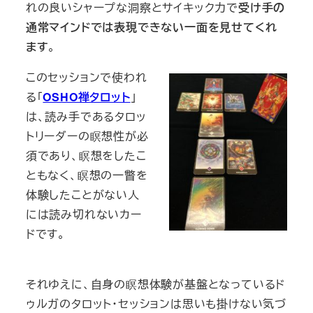
れの良いシャープな洞察とサイキック力で
受け手の
通常マインドでは表現できない一面を見せてくれ
ます
。
このセッションで使われ
る「
OSHO禅タロット
」
は、読み手であるタロッ
トリーダーの瞑想性が必
須であり、瞑想をしたこ
ともなく、瞑想の一瞥を
体験したことがない人
には読み切れないカー
ドです。
それゆえに、自身の瞑想体験が基盤となっているド
ゥルガのタロット・セッションは思いも掛けない気づ