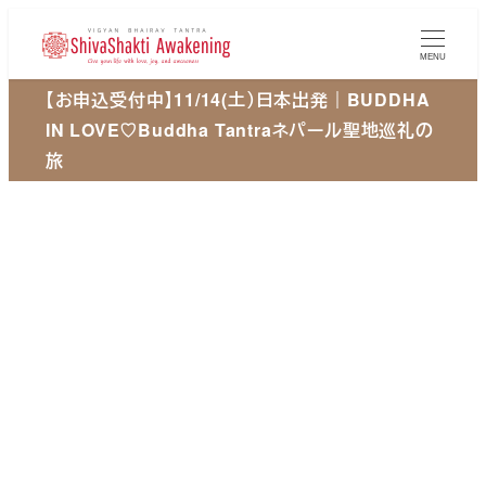
メ
イ
MENU
ン
【お申込受付中】11/14(土）日本出発｜BUDDHA
コ
IN LOVE♡Buddha Tantraネパール聖地巡礼の
ン
旅
テ
ン
ツ
へ
移
動